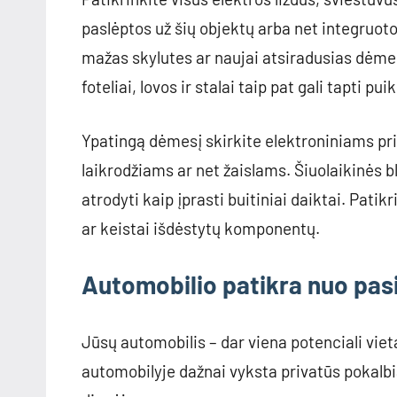
paslėptos už šių objektų arba net integruoto
mažas skylutes ar naujai atsiradusias dėmes
foteliai, lovos ir stalai taip pat gali tapti 
Ypatingą dėmesį skirkite elektroniniams pr
laikrodžiams ar net žaislams. Šiuolaikinės b
atrodyti kaip įprasti buitiniai daiktai. Pati
ar keistai išdėstytų komponentų.
Automobilio patikra nuo pas
Jūsų automobilis – dar viena potenciali viet
automobilyje dažnai vyksta privatūs pokalbia