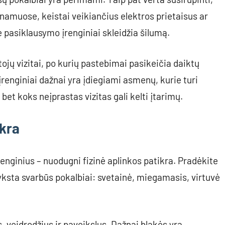
 namuose, keistai veikiančius elektros prietaisus ar
e pasiklausymo įrenginiai skleidžia šilumą.
tojų vizitai, po kurių pastebimai pasikeičia daiktų
enginiai dažnai yra įdiegiami asmenų, kurie turi
 bet koks neįprastas vizitas gali kelti įtarimų.
ikra
enginius – nuodugni fizinė aplinkos patikra. Pradėkite
vyksta svarbūs pokalbiai: svetainė, miegamasis, virtuvė
s, veidrodžius ir paveikslus. Dažnai blakės yra