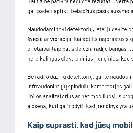
Kai fizinė patikra neduoda rezultatų, verta p
gali padėti aptikti belaidžius pasiklausymo į
Naudodami tokį detektorių, lėtai judėkite po
šviesa ar vibracija, kai aptiks neįprastus si
prietaisai taip pat skleidžia radijo bangas, 
nereikalingus elektroninius įrenginius, ka
Be radijo dažnių detektorių, galite naudoti i
infrraudonintųjų spindulių kameras (jos gali 
linijos analizatorius ar net mobiliuosius pro
elgseną, kuri gali rodyti, kad įrenginys yra
Kaip suprasti, kad jūsų mobi