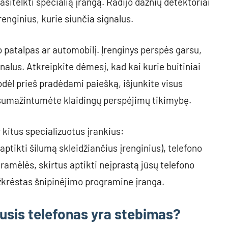
asitelkti specialią įrangą. Radijo dažnių detektoriai
renginius, kurie siunčia signalus.
 patalpas ar automobilį. Įrenginys perspės garsu,
gnalus. Atkreipkite dėmesį, kad kai kurie buitiniai
todėl prieš pradėdami paiešką, išjunkite visus
d sumažintumėte klaidingų perspėjimų tikimybę.
r kitus specializuotus įrankius:
aptikti šilumą skleidžiančius įrenginius), telefono
gramėlės, skirtus aptikti neįprastą jūsų telefono
 užkrėstas šnipinėjimo programine įranga.
lusis telefonas yra stebimas?