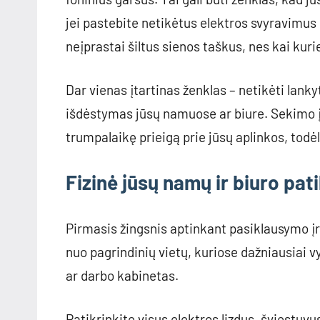
jei pastebite netikėtus elektros svyravimus
neįprastai šiltus sienos taškus, nes kai kuri
Dar vienas įtartinas ženklas – netikėti lanky
išdėstymas jūsų namuose ar biure. Sekimo įr
trumpalaikę prieigą prie jūsų aplinkos, todėl
Fizinė jūsų namų ir biuro pat
Pirmasis žingsnis aptinkant pasiklausymo įr
nuo pagrindinių vietų, kuriose dažniausiai 
ar darbo kabinetas.
Patikrinkite visus elektros lizdus, šviestuvu