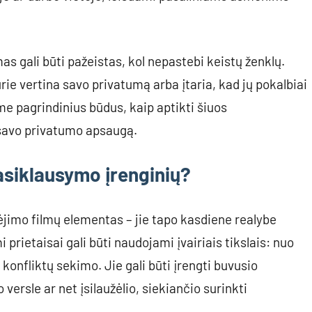
as gali būti pažeistas, kol nepastebi keistų ženklų.
rie vertina savo privatumą arba įtaria, kad jų pokalbiai
me pagrindinius būdus, kaip aptikti šiuos
 savo privatumo apsaugą.
pasiklausymo įrenginių?
nėjimo filmų elementas – jie tapo kasdiene realybe
prietaisai gali būti naudojami įvairiais tikslais: nuo
onfliktų sekimo. Jie gali būti įrengti buvusio
ersle ar net įsilaužėlio, siekiančio surinkti