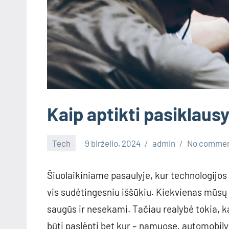
Kaip aptikti pasiklau
Tech
9 birželio, 2024
admin
No comme
Šiuolaikiniame pasaulyje, kur technologijos
vis sudėtingesniu iššūkiu. Kiekvienas mūsų 
saugūs ir nesekami. Tačiau realybė tokia, k
būti paslėpti bet kur – namuose, automobil