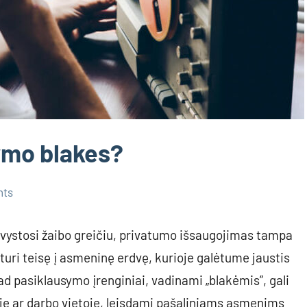
symo blakes?
nts
 vystosi žaibo greičiu, privatumo išsaugojimas tampa
turi teisę į asmeninę erdvę, kurioje galėtume jaustis
ad pasiklausymo įrenginiai, vadinami „blakėmis”, gali
yje ar darbo vietoje, leisdami pašaliniams asmenims