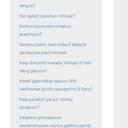
langus?
Kur gydyti gyvūnus Vilniuje?
Kokios būna ekstremalios
pramogos?
Dovanų čekis: kam tinka ir kada jis
geriausias pasirinkimas
Kaip išsirinkti masažą Vilniuje iš tiek
daug gausos?
Kodėl japoniškas galvos SPA
vadinamas grožio paslaptimi iš Rytų?
Kaip parašyti gerą ir įdomų
straipsnį?
5 klaidos gimtadienio
sveikinimuose, kurios gadina įspūdį