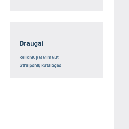
Draugai
kelioniupatarimai.lt
Straipsnių katalogas