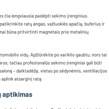
s čia lengviausia paslėpti sekimo įrenginius.
 patikrinkite ratų angas, važiuoklės apačią, buferius ir
nai būna pritvirtinti magnetais prie metalinių
utomobilio vidų. Apžiūrėkite po variklio gaubtu, nors tai
os, tačiau profesionalūs sekimo įrenginiai gali būti
 saloną – daiktadėžę, vietas po sėdynėmis, ventiliacijos
aplink atsarginį ratą.
ų aptikimas