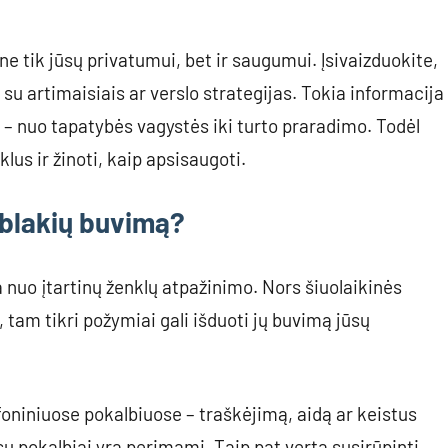
e tik jūsų privatumui, bet ir saugumui. Įsivaizduokite,
 su artimaisiais ar verslo strategijas. Tokia informacija
is – nuo tapatybės vagystės iki turto praradimo. Todėl
us ir žinoti, kaip apsisaugoti.
 blakių buvimą?
nuo įtartinų ženklų atpažinimo. Nors šiuolaikinės
, tam tikri požymiai gali išduoti jų buvimą jūsų
foniniuose pokalbiuose – traškėjimą, aidą ar keistus
ūsų pokalbiai yra perimami. Taip pat verta susirūpinti,