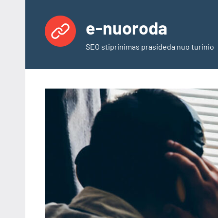
Skip
to
e-nuoroda
content
SEO stiprinimas prasideda nuo turinio