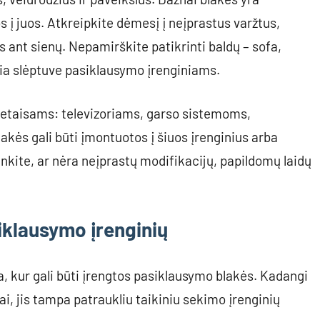
s į juos. Atkreipkite dėmesį į neįprastus varžtus,
 ant sienų. Nepamirškite patikrinti baldų – sofa,
puikia slėptuve pasiklausymo įrenginiams.
ietaisams: televizoriams, garso sistemoms,
lakės gali būti įmontuotos į šiuos įrenginius arba
krinkite, ar nėra neįprastų modifikacijų, papildomų laidų
iklausymo įrenginių
a, kur gali būti įrengtos pasiklausymo blakės. Kadangi
i, jis tampa patraukliu taikiniu sekimo įrenginių