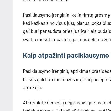
Pasiklausymo įrenginiai kelia rimtą grėsmę n
kad kažkas žino visus jūsų planus, pokalbius
gali būti panaudota prieš jus įvairiais būda
svarbu mokėti atpažinti galimus sekimo ženkl
Kaip atpažinti pasiklausymo
Pasiklausymo įrenginių aptikimas prasideda 
blakės gali būti itin mažos ir gerai paslėptos
aplinkoje.
Atkreipkite dėmesį į neįprastus garsus tele
foninius garsus. Tai gali būti ženklas, kad j