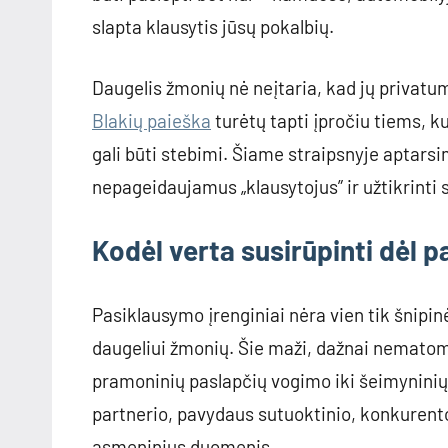
slapta klausytis jūsų pokalbių.
Daugelis žmonių nė neįtaria, kad jų privatum
Blakių paieška
turėtų tapti įpročiu tiems, ku
gali būti stebimi. Šiame straipsnyje aptarsi
nepageidaujamus „klausytojus” ir užtikrinti
Kodėl verta susirūpinti dėl 
Pasiklausymo įrenginiai nėra vien tik šnipi
daugeliui žmonių. Šie maži, dažnai nematomi 
pramoninių paslapčių vogimo iki šeimyninių k
partnerio, pavydaus sutuoktinio, konkurento v
asmeninius duomenis.