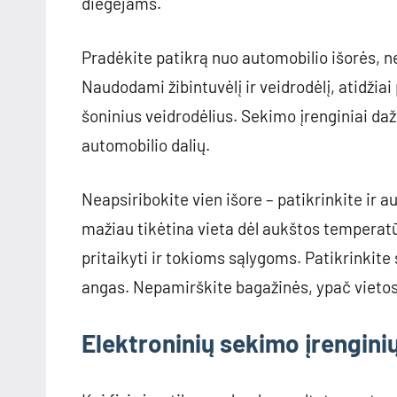
diegėjams.
Pradėkite patikrą nuo automobilio išorės, ne
Naudodami žibintuvėlį ir veidrodėlį, atidžiai
šoninius veidrodėlius. Sekimo įrenginiai daž
automobilio dalių.
Neapsiribokite vien išore – patikrinkite ir a
mažiau tikėtina vieta dėl aukštos temperatūr
pritaikyti ir tokioms sąlygoms. Patikrinkite
angas. Nepamirškite bagažinės, ypač vietos 
Elektroninių sekimo įrengini