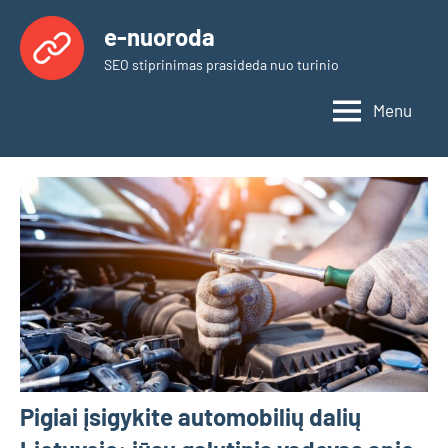
Skip
e-nuoroda
to
SEO stiprinimas prasideda nuo turinio
content
Menu
Pigiai įsigykite automobilių dalių