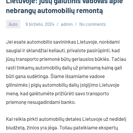
Lietuvoje: jūsų galutinis vadovas apie
nebrangų automobilių remontą
Auto
9 birželio, 2024
admin
No comments
Jei esate automobilio savininkas Lietuvoje, norėdami
saugiai ir sklandžiai keliauti, privalote pasirūpinti, kad
jūsų transporto priemonė būtų geriausios būklės. Tačiau
rasti tinkamų automobilių dalių už prieinamą kainą gali
būti gana sudėtinga. Šiame išsamiame vadove
gilinsimės į pigių automobilių dalių įsigijimo Lietuvoje
meną, kad galėtumėte prižiūrėti savo transporto
priemonę nesugadindami banko.
Kai reikia pirkti automobilių detales Lietuvoje už nedidelį
biudžetą, žinios yra jėga. Toliau pateikiame ekspertų