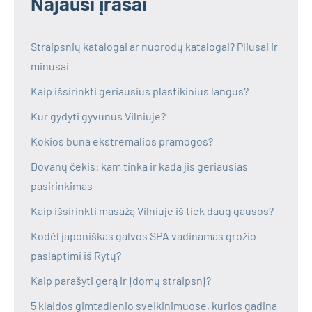
Najausi įrašai
Straipsnių katalogai ar nuorodų katalogai? Pliusai ir
minusai
Kaip išsirinkti geriausius plastikinius langus?
Kur gydyti gyvūnus Vilniuje?
Kokios būna ekstremalios pramogos?
Dovanų čekis: kam tinka ir kada jis geriausias
pasirinkimas
Kaip išsirinkti masažą Vilniuje iš tiek daug gausos?
Kodėl japoniškas galvos SPA vadinamas grožio
paslaptimi iš Rytų?
Kaip parašyti gerą ir įdomų straipsnį?
5 klaidos gimtadienio sveikinimuose, kurios gadina