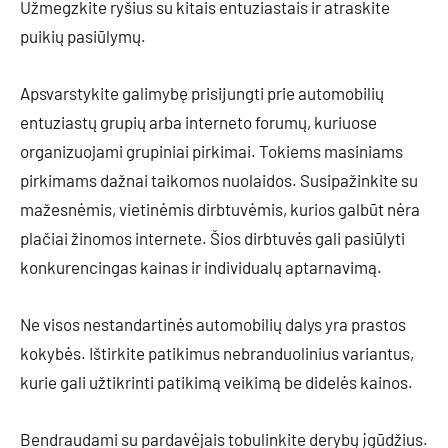
Užmegzkite ryšius su kitais entuziastais ir atraskite
puikių pasiūlymų.
Apsvarstykite galimybę prisijungti prie automobilių
entuziastų grupių arba interneto forumų, kuriuose
organizuojami grupiniai pirkimai. Tokiems masiniams
pirkimams dažnai taikomos nuolaidos. Susipažinkite su
mažesnėmis, vietinėmis dirbtuvėmis, kurios galbūt nėra
plačiai žinomos internete. Šios dirbtuvės gali pasiūlyti
konkurencingas kainas ir individualų aptarnavimą.
Ne visos nestandartinės automobilių dalys yra prastos
kokybės. Ištirkite patikimus nebranduolinius variantus,
kurie gali užtikrinti patikimą veikimą be didelės kainos.
Bendraudami su pardavėjais tobulinkite derybų įgūdžius.