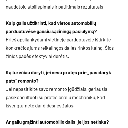
naudotojų atsiliepimais ir patikimais rezultatais.
Kaip galiu užtikrinti, kad vietos automobilių
parduotuvėse gausiu sąžiningą pasiūlymą?
Prieš apsilankydami vietinėje parduotuvėje ištirkite
konkrečios jums reikalingos dalies rinkos kainą. Šios
žinios padės efektyviai derėtis.
Ką turėčiau daryti, jei nesu pratęs prie „pasidaryk
pats” remonto?
Jei nepasitikite savo remonto įgūdžiais, geriausia
pasikonsultuoti su profesionaliu mechaniku, kad
išvengtumėte dar didesnės žalos.
Ar galiu grąžinti automobilio dalis, jei jos netinka?