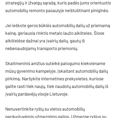
strategijų ir įžvalgų sąrašą, kuris padės jums orientuotis
automobilių remonto pasaulyje neištuštinant piniginės.
Jei ieškote geros būklės automobilių dalių už prieinamą
kainą, geriausia rinktis metalo laužo aikšteles. Šiose
aikštelėse dažnai yra įvairių dalių, gautų iš
nebenaudojamų transporto priemonių.
Skaitmeninis amžius suteikė patogumo kiekviename
mūsų gyvenimo kampelyje, įskaitant automobilių dalių
pirkimą. Naršykite internetines prekyvietes, kuriose
galite rasti tiek naujų, tiek naudotų automobilių dalių iš
įvairių pardavėjų visoje Lietuvoje.
Nenuvertinkite ryšių su vietos automobilių
parduotuvėmis užmezgimo galios. Užmezgę ryšius su