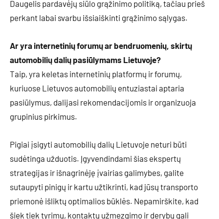
Daugelis pardavėjų siūlo grąžinimo politiką, tačiau prieš
perkant labai svarbu išsiaiškinti grąžinimo sąlygas.
Ar yra internetinių forumų ar bendruomenių, skirtų
automobilių dalių pasiūlymams Lietuvoje?
Taip, yra keletas internetinių platformų ir forumų,
kuriuose Lietuvos automobilių entuziastai aptaria
pasiūlymus, dalijasi rekomendacijomis ir organizuoja
grupinius pirkimus.
Pigiai įsigyti automobilių dalių Lietuvoje neturi būti
sudėtinga užduotis. Įgyvendindami šias ekspertų
strategijas ir išnagrinėję įvairias galimybes, galite
sutaupyti pinigų ir kartu užtikrinti, kad jūsų transporto
priemonė išliktų optimalios būklės. Nepamirškite, kad
šiek tiek tyrimų, kontaktų užmezgimo ir derybų gali