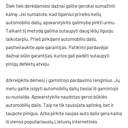
Šiek tiek derėdamiesi dažnai galite gerokai sumažinti
kainą. Jei numatote, kad ilgainiui prireiks kelių
automobilio dalių, apsvarstykite galimybę pirkti urmu.
Taikant šį metodą galima sutaupyti daug lėšų ilguoju
laikotarpiu. Prieš pirkdami automobilio dalis,
pasiteiraukite apie garantijas. Patikimi pardavėjai
dažnai siūlo garantijas, kurios gali padėti sutaupyti
pinigų defektų atveju.
Atkreipkite dėmesį į gamintojo pardavimo renginius. Jų
metu galite įsigyti automobilių dalių tiesiai iš gamintojo
su nuolaida. Apsvarstykite naudotas geros būklės
automobilių dalis. Taip ne tik tausojate aplinką, bet ir
taupote pinigus. Arba pirkite naujas auto dalis gera kaina
iš vienos populiariausių Lietuvių internetinės