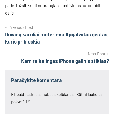
padėti užsitikrinti nebrangias ir patikimas automobilių
dalis.
Navigacija
Previous Post
Dovanų karoliai moterims: Apgalvotas gestas,
tarp
kuris pribloškia
įrašų
Next Post
Kam reikalingas iPhone galinis stiklas?
Parašykite komentarą
El. pašto adresas nebus skelbiamas.
Būtini laukeliai
pažymėti
*