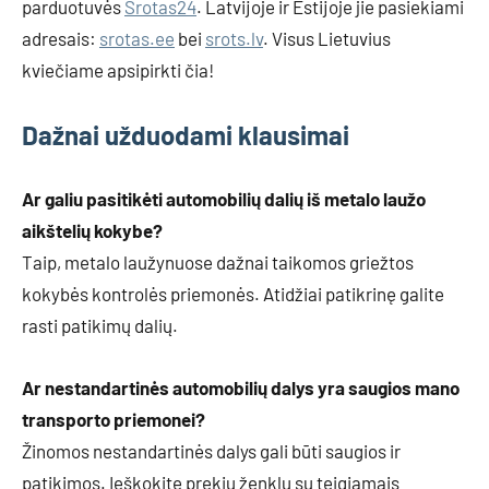
parduotuvės
Srotas24
. Latvijoje ir Estijoje jie pasiekiami
adresais:
srotas.ee
bei
srots.lv
. Visus Lietuvius
kviečiame apsipirkti čia!
Dažnai užduodami klausimai
Ar galiu pasitikėti automobilių dalių iš metalo laužo
aikštelių kokybe?
Taip, metalo laužynuose dažnai taikomos griežtos
kokybės kontrolės priemonės. Atidžiai patikrinę galite
rasti patikimų dalių.
Ar nestandartinės automobilių dalys yra saugios mano
transporto priemonei?
Žinomos nestandartinės dalys gali būti saugios ir
patikimos. Ieškokite prekių ženklų su teigiamais