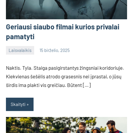
Geriausi siaubo filmai kurios privalai
pamatyti
Laisvalaikis
15 birželio, 2025
admin
No
comments
Naktis. Tyla. Staiga pasigirstantys žingsniai koridoriuje.
Kiekvienas šešėlis atrodo grasesnis nei įprastai, o jūsų
širdis ima plakti vis greičiau. Būtent […]
Skaityti