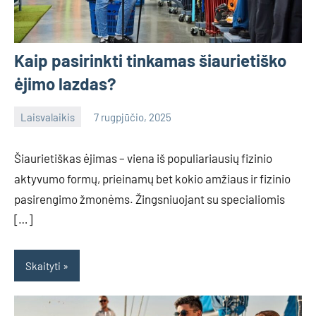
Kaip pasirinkti tinkamas šiaurietiško
ėjimo lazdas?
Laisvalaikis
7 rugpjūčio, 2025
admin
No
comments
Šiaurietiškas ėjimas – viena iš populiariausių fizinio
aktyvumo formų, prieinamų bet kokio amžiaus ir fizinio
pasirengimo žmonėms. Žingsniuojant su specialiomis
[…]
Skaityti