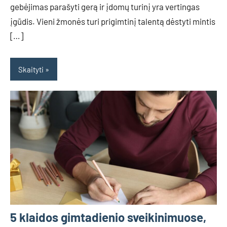
gebėjimas parašyti gerą ir įdomų turinį yra vertingas
įgūdis. Vieni žmonės turi prigimtinį talentą dėstyti mintis
[…]
Skaityti
5 klaidos gimtadienio sveikinimuose,