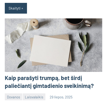
Skaityti
Kaip parašyti trumpą, bet širdį
paliečiantį gimtadienio sveikinimą?
Dovanos
Laisvalaikis
29 liepos, 2025
admin
No
comments