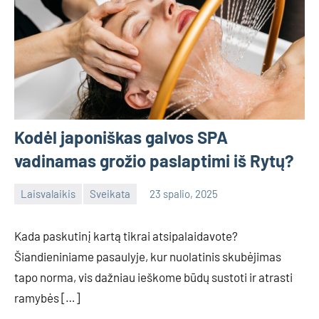
Kodėl japoniškas galvos SPA
vadinamas grožio paslaptimi iš Rytų?
Laisvalaikis
Sveikata
23 spalio, 2025
admin
No
comments
Kada paskutinį kartą tikrai atsipalaidavote?
Šiandieniniame pasaulyje, kur nuolatinis skubėjimas
tapo norma, vis dažniau ieškome būdų sustoti ir atrasti
ramybės […]