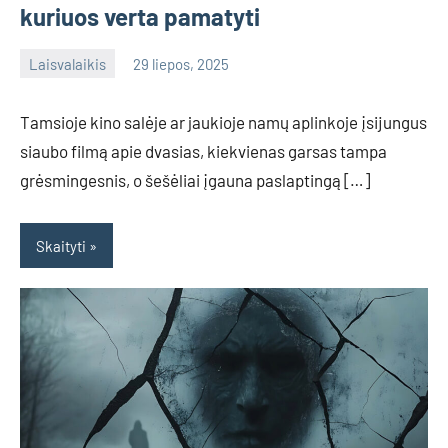
kuriuos verta pamatyti
Laisvalaikis
29 liepos, 2025
admin
No
comments
Tamsioje kino salėje ar jaukioje namų aplinkoje įsijungus
siaubo filmą apie dvasias, kiekvienas garsas tampa
grėsmingesnis, o šešėliai įgauna paslaptingą […]
Skaityti