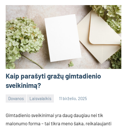
Kaip parašyti gražų gimtadienio
sveikinimą?
Dovanos
Laisvalaikis
11 birželio, 2025
admin
No
comments
Gimtadienio sveikinimai yra daug daugiau nei tik
malonumo forma – tai tikra meno šaka, reikalaujanti