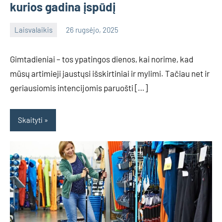
kurios gadina įspūdį
Laisvalaikis
26 rugsėjo, 2025
admin
No
comments
Gimtadieniai – tos ypatingos dienos, kai norime, kad
mūsų artimieji jaustųsi išskirtiniai ir mylimi. Tačiau net ir
geriausiomis intencijomis paruošti […]
Skaityti