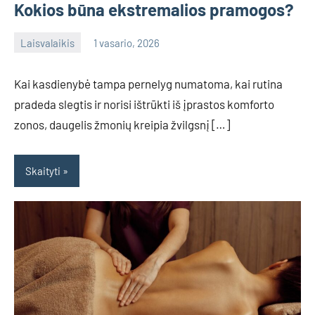
Kokios būna ekstremalios pramogos?
Laisvalaikis
1 vasario, 2026
admin
No
comments
Kai kasdienybė tampa pernelyg numatoma, kai rutina
pradeda slegtis ir norisi ištrūkti iš įprastos komforto
zonos, daugelis žmonių kreipia žvilgsnį […]
Skaityti