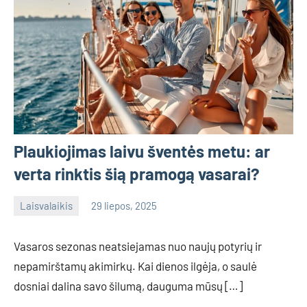
Plaukiojimas laivu šventės metu: ar
verta rinktis šią pramogą vasarai?
Laisvalaikis
29 liepos, 2025
admin
No
comments
Vasaros sezonas neatsiejamas nuo naujų potyrių ir
nepamirštamų akimirkų. Kai dienos ilgėja, o saulė
dosniai dalina savo šilumą, dauguma mūsų […]