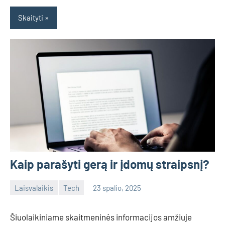
Skaityti
Kaip parašyti gerą ir įdomų straipsnį?
Laisvalaikis
Tech
23 spalio, 2025
admin
No
comments
Šiuolaikiniame skaitmeninės informacijos amžiuje