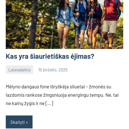
Kas yra šiaurietiškas ėjimas?
Laisvalaikis
15 birželio, 2025
admin
No
comments
Mėlyno dangaus fone išryškėja siluetai – žmonės su
lazdomis rankose žingsniuoja energingu tempu. Ne, tai
ne kalnų žygis ir ne […]
Skaityti