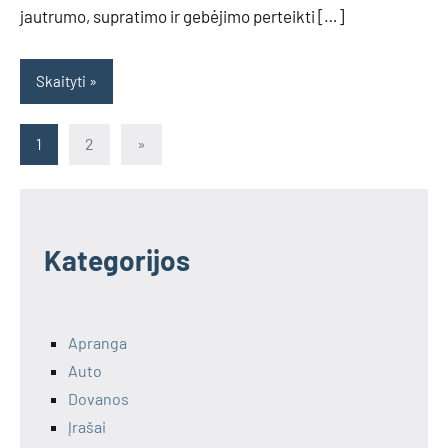
jautrumo, supratimo ir gebėjimo perteikti […]
Skaityti
Įrašų
Next
1
2
»
Posts
puslapiavimas
Kategorijos
Apranga
Auto
Dovanos
Įrašai