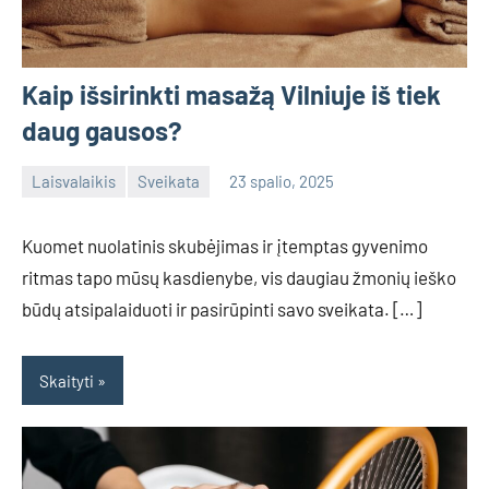
Kaip išsirinkti masažą Vilniuje iš tiek
daug gausos?
Laisvalaikis
Sveikata
23 spalio, 2025
admin
No
comments
Kuomet nuolatinis skubėjimas ir įtemptas gyvenimo
ritmas tapo mūsų kasdienybe, vis daugiau žmonių ieško
būdų atsipalaiduoti ir pasirūpinti savo sveikata. […]
Skaityti