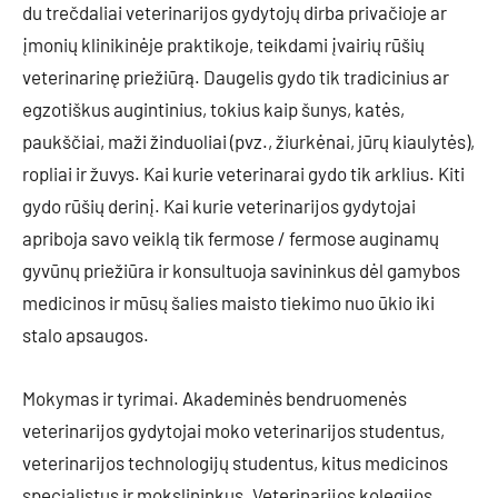
du trečdaliai veterinarijos gydytojų dirba privačioje ar
įmonių klinikinėje praktikoje, teikdami įvairių rūšių
veterinarinę priežiūrą. Daugelis gydo tik tradicinius ar
egzotiškus augintinius, tokius kaip šunys, katės,
paukščiai, maži žinduoliai (pvz., žiurkėnai, jūrų kiaulytės),
ropliai ir žuvys. Kai kurie veterinarai gydo tik arklius. Kiti
gydo rūšių derinį. Kai kurie veterinarijos gydytojai
apriboja savo veiklą tik fermose / fermose auginamų
gyvūnų priežiūra ir konsultuoja savininkus dėl gamybos
medicinos ir mūsų šalies maisto tiekimo nuo ūkio iki
stalo apsaugos.
Mokymas ir tyrimai. Akademinės bendruomenės
veterinarijos gydytojai moko veterinarijos studentus,
veterinarijos technologijų studentus, kitus medicinos
specialistus ir mokslininkus. Veterinarijos kolegijos