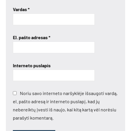
Vardas
*
El. pašto adresas
*
Interneto puslapis
Noriu savo interneto naršyklėje išsaugoti vardą,
el. pašto adresą ir interneto puslapį, kad jų
nebereiktų įvesti iš naujo, kai kitą kartą vėl norėsiu
parašyti komentarą.