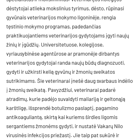
dėstytojai atlieka mokslinius tyrimus, dėsto, rūpinasi
gyvūnais veterinarijos mokymo ligoninėje, rengia
tęstinio mokymo programas, padedančias
praktikuojantiems veterinarijos gydytojams įgyti naujų
žinių ir įgūdžių. Universitetuose, kolegijose,
vyriausybinėse agentūrose ar pramonėje dirbantys
veterinarijos gydytojai randa naujų būdų diagnozuoti,
gydyti ir užkirsti kelią gyvūnų ir žmonių sveikatos
sutrikimams. Šie veterinarai įnešė daug svarbaus indėlio
į žmonių sveikatą. Pavyzdžiui, veterinarai padarė
atradimų, kurie padėjo suvaldyti maliariją ir geltonąją
karštligę, išsprendė botulizmo paslaptį, pagamino
antikoaguliantą, skirtą kai kuriems širdies ligomis
sergantiems žmonėms gydyti, ir nustatė Vakarų Nilo
virusinės infekcijos priežastį. Jie taip pat sukūrė ir