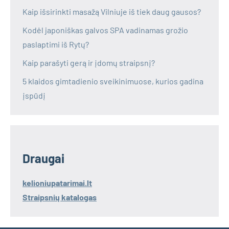
Kaip išsirinkti masažą Vilniuje iš tiek daug gausos?
Kodėl japoniškas galvos SPA vadinamas grožio
paslaptimi iš Rytų?
Kaip parašyti gerą ir įdomų straipsnį?
5 klaidos gimtadienio sveikinimuose, kurios gadina
įspūdį
Draugai
kelioniupatarimai.lt
Straipsnių katalogas