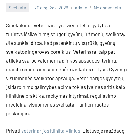
Sveikata
20 gegužės, 2026
admin
No comments
Šiuolaikiniai veterinarai yra vieninteliai gydytojai,
turintys išsilavinimą saugoti gyvūnų ir žmonių sveikatą.
Jie sunkiai dirba, kad patenkintų visų rūšių gyvūnų
sveikatos ir gerovės poreikius. Veterinarai taip pat
atlieka svarbų vaidmenį aplinkos apsaugos, tyrimų,
maisto saugos ir visuomenės sveikatos srityse. Gyvūnų ir
visuomenės sveikatos apsauga. Veterinarijos gydytojų
įsidarbinimo galimybės apima tokias įvairias sritis kaip
klinikinė praktika, mokymas ir tyrimai, reguliavimo
medicina, visuomenės sveikata ir uniformuotos
paslaugos.
Privati
veterinarijos klinika Vilnius
. Lietuvoje maždaug