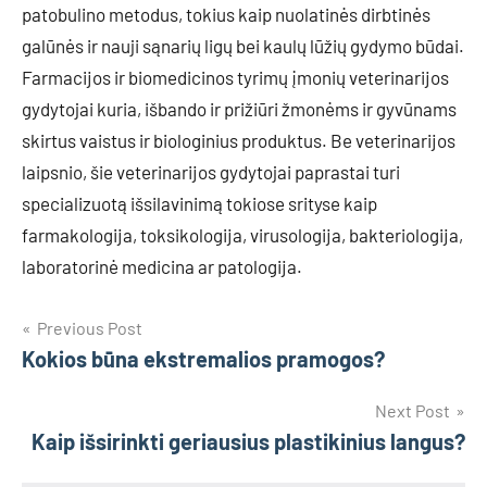
patobulino metodus, tokius kaip nuolatinės dirbtinės
galūnės ir nauji sąnarių ligų bei kaulų lūžių gydymo būdai.
Farmacijos ir biomedicinos tyrimų įmonių veterinarijos
gydytojai kuria, išbando ir prižiūri žmonėms ir gyvūnams
skirtus vaistus ir biologinius produktus. Be veterinarijos
laipsnio, šie veterinarijos gydytojai paprastai turi
specializuotą išsilavinimą tokiose srityse kaip
farmakologija, toksikologija, virusologija, bakteriologija,
laboratorinė medicina ar patologija.
Navigacija
Previous Post
Kokios būna ekstremalios pramogos?
tarp
įrašų
Next Post
Kaip išsirinkti geriausius plastikinius langus?