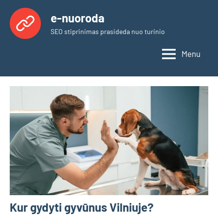
Skip
e-nuoroda
to
SEO stiprinimas prasideda nuo turinio
content
Menu
Kur gydyti gyvūnus Vilniuje?