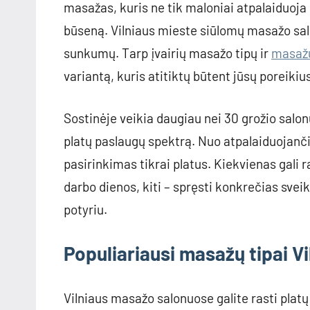
masažas, kuris ne tik maloniai atpalaiduoja 
būseną. Vilniaus mieste siūlomų masažo salo
sunkumų. Tarp įvairių masažo tipų ir
masažų
variantą, kuris atitiktų būtent jūsų poreikiu
Sostinėje veikia daugiau nei 30 grožio salonų
platų paslaugų spektrą. Nuo atpalaiduojanči
pasirinkimas tikrai platus. Kiekvienas gali ra
darbo dienos, kiti – spręsti konkrečias svei
potyriu.
Populiariausi masažų tipai Vi
Vilniaus masažo salonuose galite rasti platų