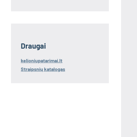
Draugai
kelioniupatarimai.lt
Straipsnių katalogas