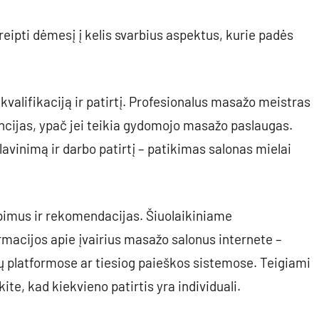
eipti dėmesį į kelis svarbius aspektus, kurie padės
 kvalifikaciją ir patirtį. Profesionalus masažo meistras
cencijas, ypač jei teikia gydomojo masažo paslaugas.
lavinimą ir darbo patirtį – patikimas salonas mielai
iepimus ir rekomendacijas. Šiuolaikiniame
macijos apie įvairius masažo salonus internete –
gų platformose ar tiesiog paieškos sistemose. Teigiami
ite, kad kiekvieno patirtis yra individuali.