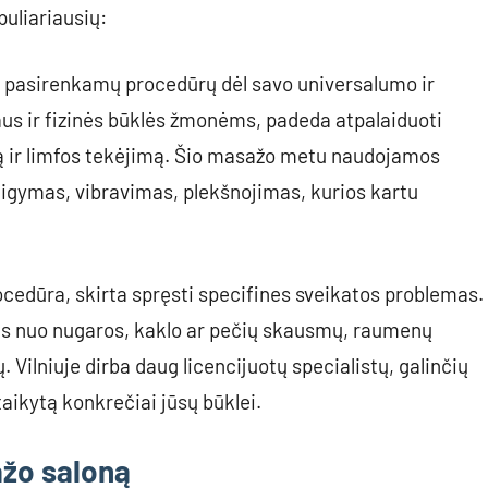
puliariausių:
ai pasirenkamų procedūrų dėl savo universalumo ir
aus ir fizinės būklės žmonėms, padeda atpalaiduoti
ą ir limfos tekėjimą. Šio masažo metu naudojamos
aigymas, vibravimas, plekšnojimas, kurios kartu
cedūra, skirta spręsti specifines sveikatos problemas.
s nuo nugaros, kaklo ar pečių skausmų, raumenų
Vilniuje dirba daug licencijuotų specialistų, galinčių
aikytą konkrečiai jūsų būklei.
ažo saloną