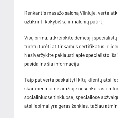
Renkantis masažo saloną Vilniuje, verta atkr
užtikrinti kokybišką ir malonią patirtį.
Visų pirma, atkreipkite dėmesį į specialistų
turėtų turėti atitinkamus sertifikatus ir li
Nesivaržykite paklausti apie specialisto išsi
pasidalins šia informacija.
Taip pat verta paskaityti kitų klientų atsil
skaitmeniniame amžiuje nesunku rasti infor
socialiniuose tinkluose, specialiose apžval
atsiliepimai yra geras ženklas, tačiau atmink