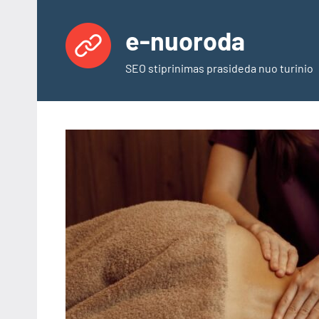
Skip
to
e-nuoroda
content
SEO stiprinimas prasideda nuo turinio