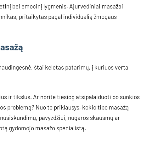
rgetinį bei emocinį lygmenis. Ajurvediniai masažai
chnikas, pritaikytas pagal individualią žmogaus
masažą
audingesnė, štai keletas patarimų, į kuriuos verta
us ir tikslus. Ar norite tiesiog atsipalaiduoti po sunkios
tos problemą? Nuo to priklausys, kokio tipo masažą
tos nusiskundimų, pavyzdžiui, nugaros skausmų ar
uotą gydomojo masažo specialistą.