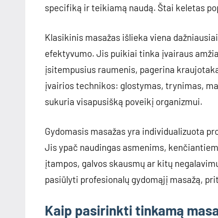
specifiką ir teikiamą naudą. Štai keletas po
Klasikinis masažas išlieka viena dažniausi
efektyvumo. Jis puikiai tinka įvairaus amži
įsitempusius raumenis, pagerina kraujotak
įvairios technikos: glostymas, trynimas, m
sukuria visapusišką poveikį organizmui.
Gydomasis masažas yra individualizuota pro
Jis ypač naudingas asmenims, kenčiantiem
įtampos, galvos skausmų ar kitų negalavimų. 
pasiūlyti profesionalų gydomąjį masažą, prit
Kaip pasirinkti tinkamą mas