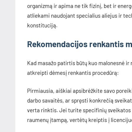
organizmą ir apima ne tik fizinį, bet ir ene
atliekami naudojant specialius aliejus ir te
konstituciją.
Rekomendacijos renkantis 
Kad masažo patirtis būtų kuo malonesnė ir n
atkreipti dėmesį renkantis procedūrą:
Pirmiausia, aiškiai apsibrėžkite savo poreiki
darbo savaitės, ar spręsti konkrečią sveika
verta rinktis. Jei turite specifinių sveika
raumenų įtampą, vertėtų kreiptis į licencij