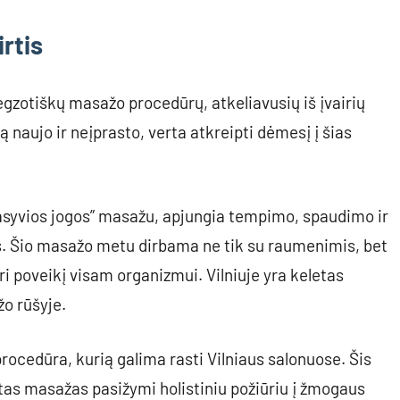
rtis
r egzotiškų masažo procedūrų, atkeliavusių iš įvairių
 naujo ir neįprasto, verta atkreipti dėmesį į šias
asyvios jogos” masažu, apjungia tempimo, spaudimo ir
. Šio masažo metu dirbama ne tik su raumenimis, bet
ri poveikį visam organizmui. Vilniuje yra keletas
žo rūšyje.
rocedūra, kurią galima rasti Vilniaus salonuose. Šis
as masažas pasižymi holistiniu požiūriu į žmogaus