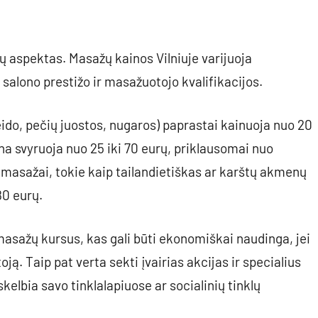
ų aspektas. Masažų kainos Vilniuje varijuoja
salono prestižo ir masažuotojo kvalifikacijos.
ido, pečių juostos, nugaros) paprastai kainuoja nuo 20
na svyruoja nuo 25 iki 70 eurų, priklausomai nuo
 masažai, tokie kaip tailandietiškas ar karštų akmenų
80 eurų.
masažų kursus, kas gali būti ekonomiškai naudinga, jei
ją. Taip pat verta sekti įvairias akcijas ir specialius
elbia savo tinklalapiuose ar socialinių tinklų