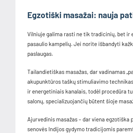
Egzotiški masažai: nauja pati
Vilniuje galima rasti ne tik tradicinių, bet i
pasaulio kampelių. Jei norite išbandyti kažką
paslaugas.
Tailandietiškas masažas, dar vadinamas „p
akupunktūros taškų stimuliavimo technikas
ir energetiniais kanalais, todėl procedūra tu
salonų, specializuojančių būtent šioje masa
Ajurvedinis masažas – dar viena egzotiška p
senovės Indijos gydymo tradicijomis paremt