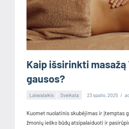
Kaip išsirinkti masažą 
gausos?
Laisvalaikis
Sveikata
23 spalio, 2025
a
Kuomet nuolatinis skubėjimas ir įtemptas 
žmonių ieško būdų atsipalaiduoti ir pasirūpi