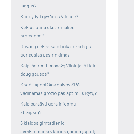
langus?
Kur gydyti gyvūnus Vilniuje?
Kokios būna ekstremalios
pramogos?
Dovanų čekis: kam tinka ir kada jis
geriausias pasirinkimas
Kaip išsirinkti masažą Vilniuje iš tiek
daug gausos?
Kodėl japoniškas galvos SPA
vadinamas grožio paslaptimi iš Rytų?
Kaip parašyti gerą ir įdomų
straipsnį?
5 klaidos gimtadienio
sveikinimuose, kurios gadina įspūdį