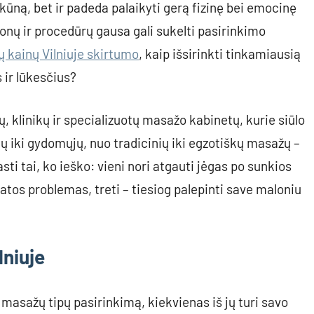
kūną, bet ir padeda palaikyti gerą fizinę bei emocinę
nų ir procedūrų gausa gali sukelti pasirinkimo
 kainų Vilniuje skirtumo
, kaip išsirinkti tinkamiausią
s ir lūkesčius?
, klinikų ir specializuotų masažo kabinetų, kurie siūlo
ų iki gydomųjų, nuo tradicinių iki egzotiškų masažų –
sti tai, ko ieško: vieni nori atgauti jėgas po sunkios
katos problemas, treti – tiesiog palepinti save maloniu
lniuje
 masažų tipų pasirinkimą, kiekvienas iš jų turi savo