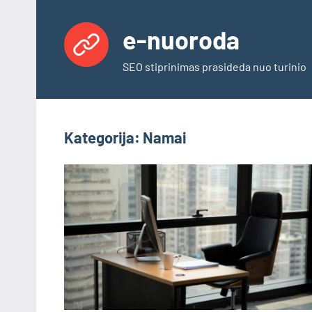
Skip
to
e-nuoroda
content
SEO stiprinimas prasideda nuo turinio
Kategorija:
Namai