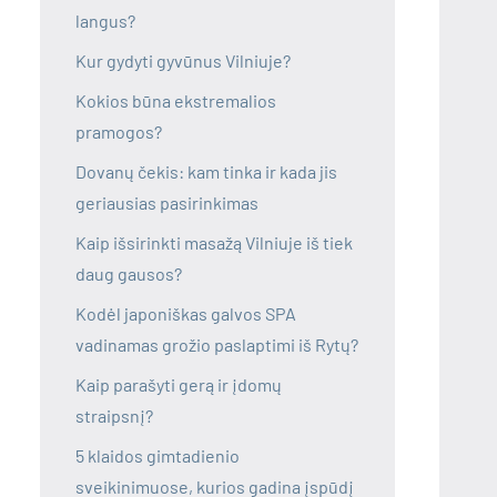
langus?
Kur gydyti gyvūnus Vilniuje?
Kokios būna ekstremalios
pramogos?
Dovanų čekis: kam tinka ir kada jis
geriausias pasirinkimas
Kaip išsirinkti masažą Vilniuje iš tiek
daug gausos?
Kodėl japoniškas galvos SPA
vadinamas grožio paslaptimi iš Rytų?
Kaip parašyti gerą ir įdomų
straipsnį?
5 klaidos gimtadienio
sveikinimuose, kurios gadina įspūdį