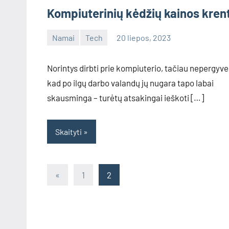
Kompiuterinių kėdžių kainos kren
Namai
Tech
20 liepos, 2023
admin
No
comments
Norintys dirbti prie kompiuterio, tačiau nepergyve
kad po ilgų darbo valandų jų nugara tapo labai
skausminga – turėtų atsakingai ieškoti […]
Skaityti
Įrašų
Previous
«
1
2
Posts
puslapiavimas