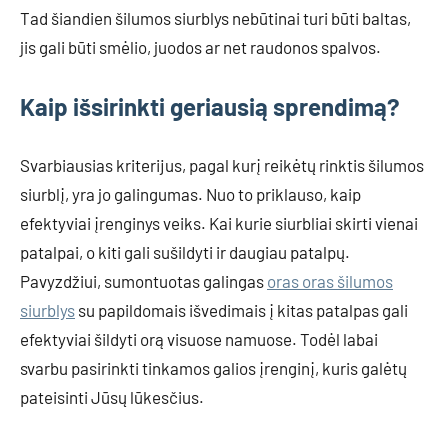
Tad šiandien šilumos siurblys nebūtinai turi būti baltas,
jis gali būti smėlio, juodos ar net raudonos spalvos.
Kaip išsirinkti geriausią sprendimą?
Svarbiausias kriterijus, pagal kurį reikėtų rinktis šilumos
siurblį, yra jo galingumas. Nuo to priklauso, kaip
efektyviai įrenginys veiks. Kai kurie siurbliai skirti vienai
patalpai, o kiti gali sušildyti ir daugiau patalpų.
Pavyzdžiui, sumontuotas galingas
oras oras šilumos
siurblys
su papildomais išvedimais į kitas patalpas gali
efektyviai šildyti orą visuose namuose. Todėl labai
svarbu pasirinkti tinkamos galios įrenginį, kuris galėtų
pateisinti Jūsų lūkesčius.