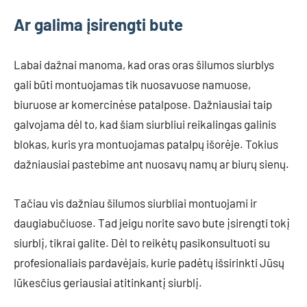
Ar galima įsirengti bute
Labai dažnai manoma, kad oras oras šilumos siurblys
gali būti montuojamas tik nuosavuose namuose,
biuruose ar komercinėse patalpose. Dažniausiai taip
galvojama dėl to, kad šiam siurbliui reikalingas galinis
blokas, kuris yra montuojamas patalpų išorėje. Tokius
dažniausiai pastebime ant nuosavų namų ar biurų sienų.
Tačiau vis dažniau šilumos siurbliai montuojami ir
daugiabučiuose. Tad jeigu norite savo bute įsirengti tokį
siurblį, tikrai galite. Dėl to reikėtų pasikonsultuoti su
profesionaliais pardavėjais, kurie padėtų išsirinkti Jūsų
lūkesčius geriausiai atitinkantį siurblį.