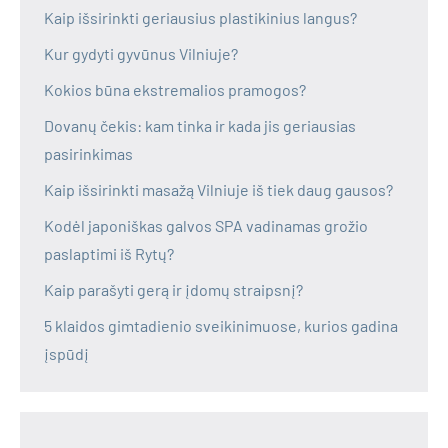
Kaip išsirinkti geriausius plastikinius langus?
Kur gydyti gyvūnus Vilniuje?
Kokios būna ekstremalios pramogos?
Dovanų čekis: kam tinka ir kada jis geriausias
pasirinkimas
Kaip išsirinkti masažą Vilniuje iš tiek daug gausos?
Kodėl japoniškas galvos SPA vadinamas grožio
paslaptimi iš Rytų?
Kaip parašyti gerą ir įdomų straipsnį?
5 klaidos gimtadienio sveikinimuose, kurios gadina
įspūdį