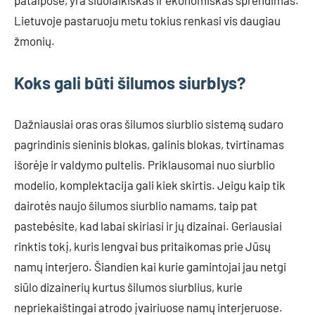
patalpose, yra šiuolaikiškas ir ekonomiškas sprendimas.
Lietuvoje pastaruoju metu tokius renkasi vis daugiau
žmonių.
Koks gali būti šilumos siurblys?
Dažniausiai oras oras šilumos siurblio sistemą sudaro
pagrindinis sieninis blokas, galinis blokas, tvirtinamas
išorėje ir valdymo pultelis. Priklausomai nuo siurblio
modelio, komplektacija gali kiek skirtis. Jeigu kaip tik
dairotės naujo šilumos siurblio namams, taip pat
pastebėsite, kad labai skiriasi ir jų dizainai. Geriausiai
rinktis tokį, kuris lengvai bus pritaikomas prie Jūsų
namų interjero. Šiandien kai kurie gamintojai jau netgi
siūlo dizainerių kurtus šilumos siurblius, kurie
nepriekaištingai atrodo įvairiuose namų interjeruose.