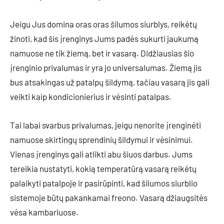
Jeigu Jus domina oras oras šilumos siurblys, reikėtų
žinoti, kad šis įrenginys Jums padės sukurti jaukumą
namuose ne tik žiemą, bet ir vasarą. Didžiausias šio
įrenginio privalumas ir yra jo universalumas. Žiemą jis
bus atsakingas už patalpų šildymą, tačiau vasarą jis gali
veikti kaip kondicionierius ir vėsinti patalpas.
Tai labai svarbus privalumas, jeigu nenorite įrenginėti
namuose skirtingų sprendinių šildymui ir vėsinimui.
Vienas įrenginys gali atlikti abu šiuos darbus. Jums
tereikia nustatyti, kokią temperatūrą vasarą reikėtų
palaikyti patalpoje ir pasirūpinti, kad šilumos siurblio
sistemoje būtų pakankamai freono. Vasarą džiaugsitės
vėsa kambariuose.