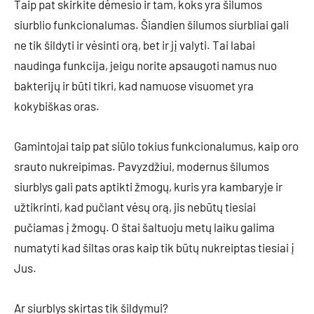
Taip pat skirkite dėmesio ir tam, koks yra šilumos
siurblio funkcionalumas. Šiandien šilumos siurbliai gali
ne tik šildyti ir vėsinti orą, bet ir jį valyti. Tai labai
naudinga funkcija, jeigu norite apsaugoti namus nuo
bakterijų ir būti tikri, kad namuose visuomet yra
kokybiškas oras.
Gamintojai taip pat siūlo tokius funkcionalumus, kaip oro
srauto nukreipimas. Pavyzdžiui, modernus šilumos
siurblys gali pats aptikti žmogų, kuris yra kambaryje ir
užtikrinti, kad pučiant vėsų orą, jis nebūtų tiesiai
pučiamas į žmogų. O štai šaltuoju metų laiku galima
numatyti kad šiltas oras kaip tik būtų nukreiptas tiesiai į
Jus.
Ar siurblys skirtas tik šildymui?