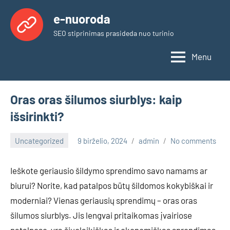
Skip
e-nuoroda
to
SEO stiprinimas prasideda nuo turinio
content
Menu
Oras oras šilumos siurblys: kaip
išsirinkti?
Uncategorized
9 birželio, 2024
admin
No comments
Ieškote geriausio šildymo sprendimo savo namams ar
biurui? Norite, kad patalpos būtų šildomos kokybiškai ir
moderniai? Vienas geriausių sprendimų – oras oras
šilumos siurblys. Jis lengvai pritaikomas įvairiose