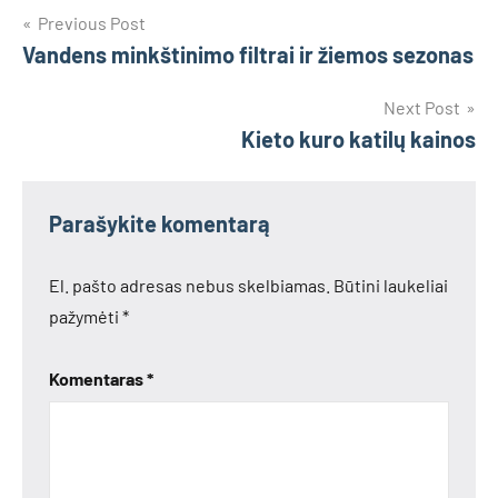
Navigacija
Previous Post
Vandens minkštinimo filtrai ir žiemos sezonas
tarp
įrašų
Next Post
Kieto kuro katilų kainos
Parašykite komentarą
El. pašto adresas nebus skelbiamas.
Būtini laukeliai
pažymėti
*
Komentaras
*