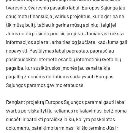
tvaresnio, švaresnio pasaulio labui. Europos Sąjunga jau
daug metų finansuoja įvairius projektus, kurie gerina ne
tik mūsų buitį, tačiau ir gerina mūsų aplinką, taigi jei
Jums norisi prisidėti prie šių projektų, tačiau vis trūksta
informacijos apie tai, arba tiesiog jaučiate, kad Jums gali
nepavykti. Pasiūlymas labai paprastas, paprasčiau
pasinaudokite internete esančių internetinių svetainių
pagalba, kur susikūrusios įmonės jau senai teikia
pagalbą žmonėms norintiems sudalyvauti Europos
Sąjungos paramos gavimo etapuose.
Rengiant projektą Europos Sąjungos paramai gauti labai
svarbu persiskaityti jų keliamus reikalavimus, bei žinoma
suspėti ir pateikti paraišką laiku, kai yra paskelbtas
dokumentų pateikimo terminas, iki šio termino Jūs ir