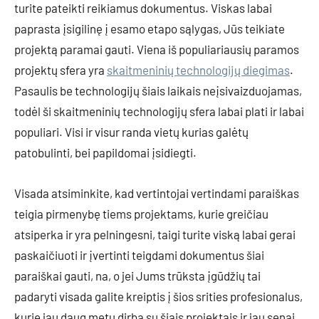
turite pateikti reikiamus dokumentus. Viskas labai
paprasta įsigilinę į esamo etapo sąlygas, Jūs teikiate
projektą paramai gauti. Viena iš populiariausių paramos
projektų sfera yra
skaitmeninių technologijų diegimas
.
Pasaulis be technologijų šiais laikais neįsivaizduojamas,
todėl ši skaitmeninių technologijų sfera labai plati ir labai
populiari. Visi ir visur randa vietų kurias galėtų
patobulinti, bei papildomai įsidiegti.
Visada atsiminkite, kad vertintojai vertindami paraiškas
teigia pirmenybę tiems projektams, kurie greičiau
atsiperka ir yra pelningesni, taigi turite viską labai gerai
paskaičiuoti ir įvertinti teigdami dokumentus šiai
paraiškai gauti, na, o jei Jums trūksta įgūdžių tai
padaryti visada galite kreiptis į šios srities profesionalus,
kurie jau daug metų dirba su šiais projektais ir jau senai