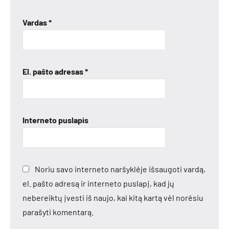
Vardas
*
El. pašto adresas
*
Interneto puslapis
Noriu savo interneto naršyklėje išsaugoti vardą,
el. pašto adresą ir interneto puslapį, kad jų
nebereiktų įvesti iš naujo, kai kitą kartą vėl norėsiu
parašyti komentarą.