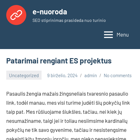
Skip
e-nuoroda
to
SEO stiprinimas prasideda nuo turinio
content
Menu
Patarimai rengiant ES projektus
Uncategorized
9 birželio, 2024
admin
No comments
Pasaulis žengia mažais žingsneliais tvaresnio pasaulio
link, todėl manau, mes visi turime judėti šių pokyčių link
taip pat. Mes rūšiuojame šiukšles, tačiau, nei kiek jų
nesumažiname, taigi jei ir toliau nesiimsime kardinalių
pokyčių ne tik savo gyvenime, tačiau ir nesistengsime
pakeisti kitų žmonių įpročių, mes nieko nepasieksime