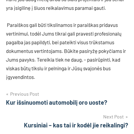
yra įsigilinę į šiuos reikalavimus paramai gauti.
Paraiškos gali būti tikslinamos ir paraiškas pridavus
vertinimui, todėl Jums tikrai gali pravesti profesionalų
pagalba jas papildyti, bei pateikti visus trūkstamus
dokumentus vertintojams. Būkite pasiryžę pokyčiams ir
Jums pavyks. Tereikia tiek ne daug, – pasirūpinti, kad
viskas būtų tikslu ir pelninga ir Jūsų svajonės bus
įgyvendintos.
Navigacija
Previous Post
Kur išsinuomoti automobilį oro uoste?
tarp
įrašų
Next Post
Kursiniai – kas tai ir kodėl jie reikalingi?