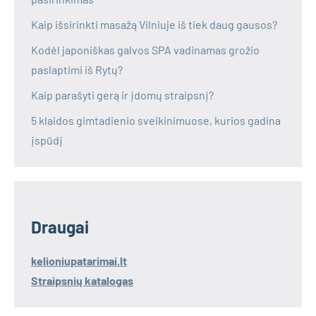
Kaip išsirinkti masažą Vilniuje iš tiek daug gausos?
Kodėl japoniškas galvos SPA vadinamas grožio
paslaptimi iš Rytų?
Kaip parašyti gerą ir įdomų straipsnį?
5 klaidos gimtadienio sveikinimuose, kurios gadina
įspūdį
Draugai
kelioniupatarimai.lt
Straipsnių katalogas