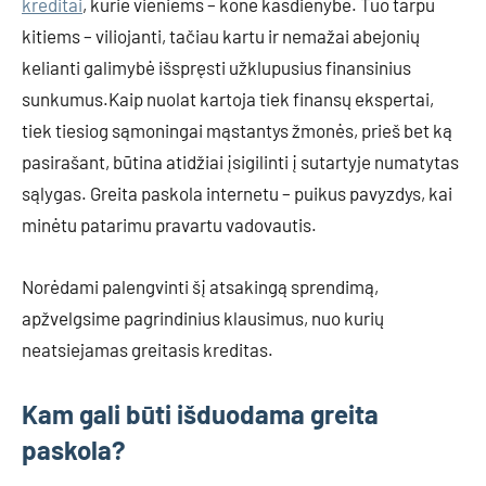
kreditai
, kurie vieniems – kone kasdienybė. Tuo tarpu
kitiems – viliojanti, tačiau kartu ir nemažai abejonių
kelianti galimybė išspręsti užklupusius finansinius
sunkumus.Kaip nuolat kartoja tiek finansų ekspertai,
tiek tiesiog sąmoningai mąstantys žmonės, prieš bet ką
pasirašant, būtina atidžiai įsigilinti į sutartyje numatytas
sąlygas. Greita paskola internetu – puikus pavyzdys, kai
minėtu patarimu pravartu vadovautis.
Norėdami palengvinti šį atsakingą sprendimą,
apžvelgsime pagrindinius klausimus, nuo kurių
neatsiejamas greitasis kreditas.
Kam gali būti išduodama greita
paskola?