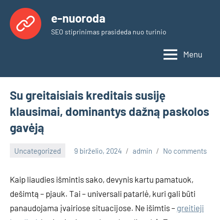
Skip
e-nuoroda
to
SEO stiprinimas prasideda nuo turinio
content
Menu
Su greitaisiais kreditais susiję
klausimai, dominantys dažną paskolos
gavėją
Uncategorized
9 birželio, 2024
admin
No comments
Kaip liaudies išmintis sako, devynis kartu pamatuok,
dešimtą – pjauk. Tai – universali patarlė, kuri gali būti
panaudojama įvairiose situacijose. Ne išimtis –
greitieji