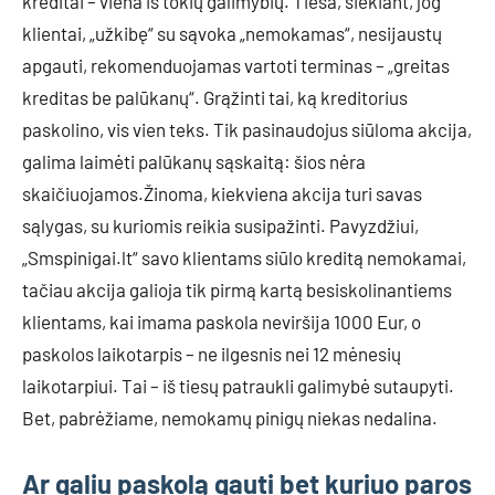
kreditai – viena iš tokių galimybių. Tiesa, siekiant, jog
klientai, „užkibę“ su sąvoka „nemokamas“, nesijaustų
apgauti, rekomenduojamas vartoti terminas – „greitas
kreditas be palūkanų“. Grąžinti tai, ką kreditorius
paskolino, vis vien teks. Tik pasinaudojus siūloma akcija,
galima laimėti palūkanų sąskaitą: šios nėra
skaičiuojamos.Žinoma, kiekviena akcija turi savas
sąlygas, su kuriomis reikia susipažinti. Pavyzdžiui,
„Smspinigai.lt“ savo klientams siūlo kreditą nemokamai,
tačiau akcija galioja tik pirmą kartą besiskolinantiems
klientams, kai imama paskola neviršija 1000 Eur, o
paskolos laikotarpis – ne ilgesnis nei 12 mėnesių
laikotarpiui. Tai – iš tiesų patraukli galimybė sutaupyti.
Bet, pabrėžiame, nemokamų pinigų niekas nedalina.
Ar galiu paskolą gauti bet kuriuo paros