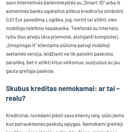
savo internetinės bankininkystės su „Smart-ID“ arba iš
asmeninės banko sąskaitos atlikus kreditoriui simbolinį
0,01 Eur pavedimą.Logiška, jog, norint tai atlikti, vien
mobiliojo telefono nepakanka. Telefonas su internetu
ryšiu šiuo atveju tėra priemonė, atstojanti kompiuterį.
„Smspinigai.lt“ klientams siūloma patogi mobilioji
svetainės versija, leidžianti ne tik pateikti paskolos
paraišką, bet ir atlikti kitus veiksmus, susijusius su jau
gauta greitąja paskola.
Skubus kreditas nemokamai: ar tai –
realu?
Kreditoriai, norėdami plėsti savo klientų ratą, siūlo jiems
kuo patrauklesnes paskolų sąlygas. Nemokami greitieji