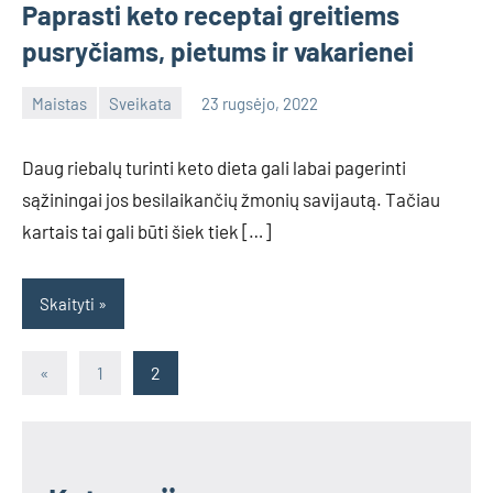
Paprasti keto receptai greitiems
pusryčiams, pietums ir vakarienei
Maistas
Sveikata
23 rugsėjo, 2022
admin
No
comments
Daug riebalų turinti keto dieta gali labai pagerinti
sąžiningai jos besilaikančių žmonių savijautą. Tačiau
kartais tai gali būti šiek tiek […]
Skaityti
Įrašų
Previous
«
1
2
Posts
puslapiavimas