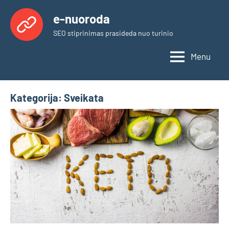
Skip
e-nuoroda
to
SEO stiprinimas prasideda nuo turinio
content
Menu
Kategorija:
Sveikata