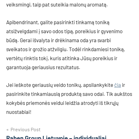
veiksmingi, taip pat suteikia malonų aromatą.
Apibendrinant, galite pasirinkti tinkamą toniką
atsižvelgdami į savo odos tipą, poreikius ir gyvenimo
būdą. Gerai išvalyta ir drėkinama oda yra svarbi
sveikatos ir grožio atžvilgiu. Todėl rinkdamiesi toniką,
vertėtų rinktis tokį, kuris atitinka Jūsų poreikius ir
garantuoja geriausius rezultatus.
Jei ieškote geriausių veido tonikų, apsilankykite
čia
ir
pasirinkite tinkamiausią produktą savo odai. Tik aukštos
kokybės priemonės veidui leidžia atrodyti iš tikrųjų
nuostabiai!
Navigacija
Previous Post
Raben Group Lietuvoje – individualiai