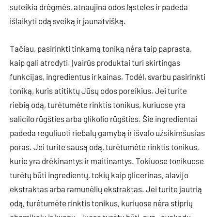
suteikia drėgmės, atnaujina odos ląsteles ir padeda
išlaikyti odą sveiką ir jaunatvišką.
Tačiau, pasirinkti tinkamą toniką nėra taip paprasta,
kaip gali atrodyti. Įvairūs produktai turi skirtingas
funkcijas, ingredientus ir kainas. Todėl, svarbu pasirinkti
toniką, kuris atitiktų Jūsų odos poreikius. Jei turite
riebią odą, turėtumėte rinktis tonikus, kuriuose yra
salicilo rūgšties arba glikolio rūgšties. Šie ingredientai
padeda reguliuoti riebalų gamybą ir išvalo užsikimšusias
poras. Jei turite sausą odą, turėtumėte rinktis tonikus,
kurie yra drėkinantys ir maitinantys. Tokiuose tonikuose
turėtų būti ingredientų, tokių kaip glicerinas, alavijo
ekstraktas arba ramunėlių ekstraktas. Jei turite jautrią
odą, turėtumėte rinktis tonikus, kuriuose nėra stiprių