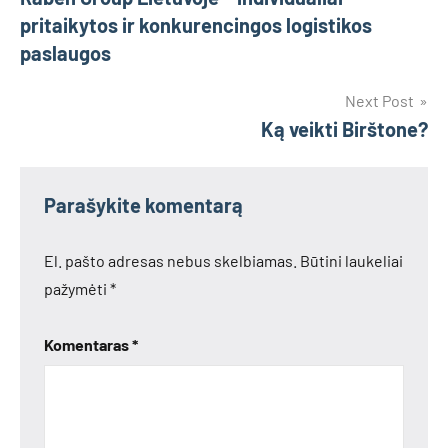
tarp
pritaikytos ir konkurencingos logistikos
įrašų
paslaugos
Next Post
Ką veikti Birštone?
Parašykite komentarą
El. pašto adresas nebus skelbiamas.
Būtini laukeliai
pažymėti
*
Komentaras
*