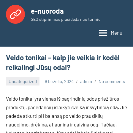
Skip
e-nuoroda
to
SEO stiprinimas prasideda nuo turinio
content
Menu
Veido tonikai – kaip jie veikia ir kodėl
reikalingi Jūsų odai?
Uncategorized
9 birželio, 2024
admin
No comments
Veido tonikai yra vienas iš pagrindinių odos priežiūros
produktų, padedančių išlaikyti sveiką ir švytinčią odą. Jie
padeda atkurti pH balansą po veido prausiklių
naudojimo, drėkina, atjaunina ir gaivina odą. Tačiau,