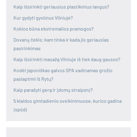
Kaip išsirinkti geriausius plastikinius langus?
Kur gydyti gyvūnus Vilniuje?
Kokios būna ekstremalios pramogos?
Dovanų čekis: kam tinka ir kada jis geriausias
pasirinkimas
Kaip išsirinkti masažą Vilniuje iš tiek daug gausos?
Kodėl japoniškas galvos SPA vadinamas grožio
paslaptimi iš Rytų?
Kaip parašyti gerą ir įdomų straipsnį?
5 klaidos gimtadienio sveikinimuose, kurios gadina
įspūdį