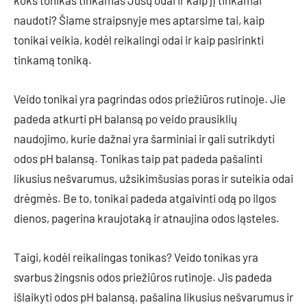
koks tonikas tinkamas Jūsų odai ir kaip jį tinkamai
naudoti? Šiame straipsnyje mes aptarsime tai, kaip
tonikai veikia, kodėl reikalingi odai ir kaip pasirinkti
tinkamą toniką.
Veido tonikai yra pagrindas odos priežiūros rutinoje. Jie
padeda atkurti pH balansą po veido prausiklių
naudojimo, kurie dažnai yra šarminiai ir gali sutrikdyti
odos pH balansą. Tonikas taip pat padeda pašalinti
likusius nešvarumus, užsikimšusias poras ir suteikia odai
drėgmės. Be to, tonikai padeda atgaivinti odą po ilgos
dienos, pagerina kraujotaką ir atnaujina odos ląsteles.
Taigi, kodėl reikalingas tonikas? Veido tonikas yra
svarbus žingsnis odos priežiūros rutinoje. Jis padeda
išlaikyti odos pH balansą, pašalina likusius nešvarumus ir