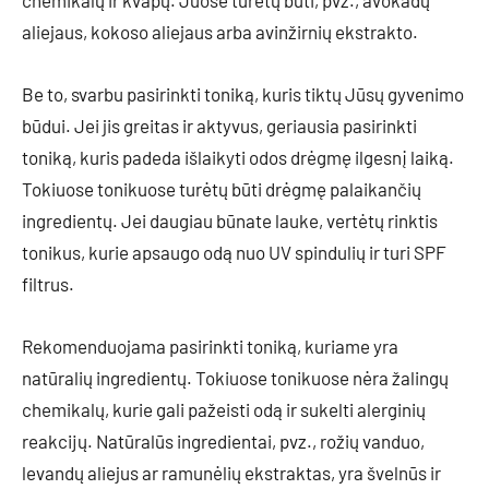
chemikalų ir kvapų. Juose turėtų būti, pvz., avokadų
aliejaus, kokoso aliejaus arba avinžirnių ekstrakto.
Be to, svarbu pasirinkti toniką, kuris tiktų Jūsų gyvenimo
būdui. Jei jis greitas ir aktyvus, geriausia pasirinkti
toniką, kuris padeda išlaikyti odos drėgmę ilgesnį laiką.
Tokiuose tonikuose turėtų būti drėgmę palaikančių
ingredientų. Jei daugiau būnate lauke, vertėtų rinktis
tonikus, kurie apsaugo odą nuo UV spindulių ir turi SPF
filtrus.
Rekomenduojama pasirinkti toniką, kuriame yra
natūralių ingredientų. Tokiuose tonikuose nėra žalingų
chemikalų, kurie gali pažeisti odą ir sukelti alerginių
reakcijų. Natūralūs ingredientai, pvz., rožių vanduo,
levandų aliejus ar ramunėlių ekstraktas, yra švelnūs ir