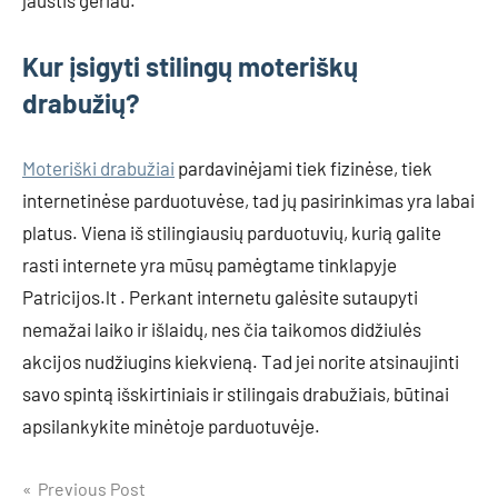
jaustis geriau.
Kur įsigyti stilingų moteriškų
drabužių?
Moteriški drabužiai
pardavinėjami tiek fizinėse, tiek
internetinėse parduotuvėse, tad jų pasirinkimas yra labai
platus. Viena iš stilingiausių parduotuvių, kurią galite
rasti internete yra mūsų pamėgtame tinklapyje
Patricijos.lt . Perkant internetu galėsite sutaupyti
nemažai laiko ir išlaidų, nes čia taikomos didžiulės
akcijos nudžiugins kiekvieną. Tad jei norite atsinaujinti
savo spintą išskirtiniais ir stilingais drabužiais, būtinai
apsilankykite minėtoje parduotuvėje.
Navigacija
Previous Post