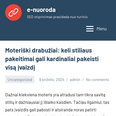
Skip
e-nuoroda
to
SEO stiprinimas prasideda nuo turinio
content
Menu
Moteriški drabužiai: keli stiliaus
pakeitimai gali kardinaliai pakeisti
visą įvaizdį
Uncategorized
9 birželio, 2024
admin
No comments
Dažnai kiekviena moteris yra atradusi tam tikra savitą
stilių ir dažniausiai jį išlaiko kasdien. Tačiau ilgainiui, tas
pats įvaizdis gali pabosti ir atsiranda noras patirti