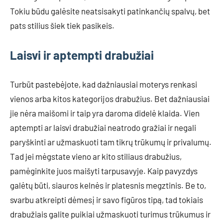
Tokiu būdu galėsite neatsisakyti patinkančių spalvų, bet
pats stilius šiek tiek pasikeis.
Laisvi ir aptempti drabužiai
Turbūt pastebėjote, kad dažniausiai moterys renkasi
vienos arba kitos kategorijos drabužius. Bet dažniausiai
jie nėra maišomi ir taip yra daroma didelė klaida. Vien
aptempti ar laisvi drabužiai neatrodo gražiai ir negali
paryškinti ar užmaskuoti tam tikrų trūkumų ir privalumų.
Tad jei mėgstate vieno ar kito stiliaus drabužius,
pamėginkite juos maišyti tarpusavyje. Kaip pavyzdys
galėtų būti, siauros kelnės ir platesnis megztinis. Be to,
svarbu atkreipti dėmesį ir savo figūros tipą, tad tokiais
drabužiais galite puikiai užmaskuoti turimus trūkumus ir