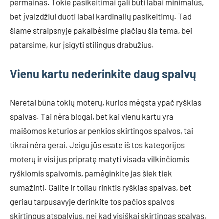
permainas. Tokie pasikeitimai gali būti labai minimalūs,
bet įvaizdžiui duoti labai kardinalių pasikeitimų. Tad
šiame straipsnyje pakalbėsime plačiau šia tema, bei
patarsime, kur įsigyti stilingus drabužius.
Vienu kartu nederinkite daug spalvų
Neretai būna tokių moterų, kurios mėgsta ypač ryškias
spalvas. Tai nėra blogai, bet kai vienu kartu yra
maišomos keturios ar penkios skirtingos spalvos, tai
tikrai nėra gerai. Jeigu jūs esate iš tos kategorijos
moterų ir visi jus pripratę matyti visada vilkinčiomis
ryškiomis spalvomis, pamėginkite jas šiek tiek
sumažinti. Galite ir toliau rinktis ryškias spalvas, bet
geriau tarpusavyje derinkite tos pačios spalvos
skirtingus atspalvius, nei kad visiškai skirtingas spalvas.