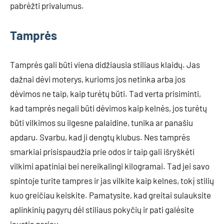
pabrėžti privalumus.
Tamprės
Tamprės gali būti viena didžiausia stiliaus klaidų. Jas
dažnai dėvi moterys, kurioms jos netinka arba jos
dėvimos ne taip, kaip turėtų būti. Tad verta prisiminti,
kad tamprės negali būti dėvimos kaip kelnės, jos turėtų
būti vilkimos su ilgesne palaidine, tunika ar panašiu
apdaru. Svarbu, kad ji dengtų klubus. Nes tamprės
smarkiai prisispaudžia prie odos ir taip gali išryškėti
vilkimi apatiniai bei nereikalingi kilogramai. Tad jei savo
spintoje turite tampres ir jas vilkite kaip kelnes, tokį stilių
kuo greičiau keiskite. Pamatysite, kad greitai sulauksite
aplinkinių pagyrų dėl stiliaus pokyčių ir pati galėsite