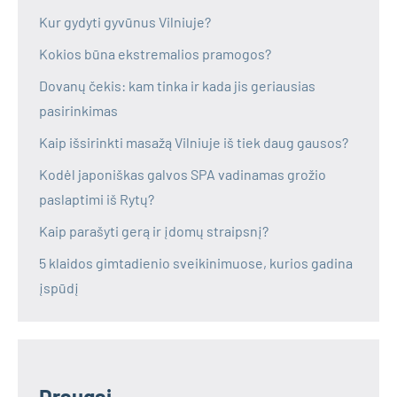
Kur gydyti gyvūnus Vilniuje?
Kokios būna ekstremalios pramogos?
Dovanų čekis: kam tinka ir kada jis geriausias
pasirinkimas
Kaip išsirinkti masažą Vilniuje iš tiek daug gausos?
Kodėl japoniškas galvos SPA vadinamas grožio
paslaptimi iš Rytų?
Kaip parašyti gerą ir įdomų straipsnį?
5 klaidos gimtadienio sveikinimuose, kurios gadina
įspūdį
Draugai