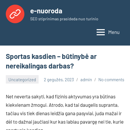
Skip
e-nuoroda
to
SEO stiprinimas prasideda nuo turinio
content
Menu
Sportas kasdien – būtinybė ar
nereikalingas darbas?
Uncategorized
2 gegužės, 2023
admin
No comments
Net neverta sakyti, kad fizinis aktyvumas yra būtinas
kiekvienam žmogui. Atrodo, kad tai daugelis supranta,
tačiau vis tiek dienas leidžia gana pasyviai, juda mažai ir
dėl to dažnai jaučiasi kur kas labiau pavargę nei tie, kurie