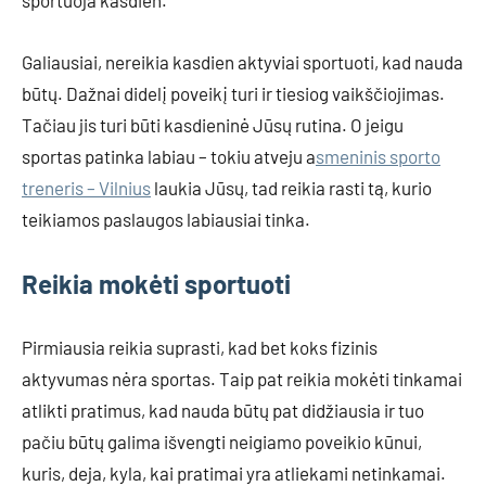
sportuoja kasdien.
Galiausiai, nereikia kasdien aktyviai sportuoti, kad nauda
būtų. Dažnai didelį poveikį turi ir tiesiog vaikščiojimas.
Tačiau jis turi būti kasdieninė Jūsų rutina. O jeigu
sportas patinka labiau – tokiu atveju a
smeninis sporto
treneris – Vilnius
laukia Jūsų, tad reikia rasti tą, kurio
teikiamos paslaugos labiausiai tinka.
Reikia mokėti sportuoti
Pirmiausia reikia suprasti, kad bet koks fizinis
aktyvumas nėra sportas. Taip pat reikia mokėti tinkamai
atlikti pratimus, kad nauda būtų pat didžiausia ir tuo
pačiu būtų galima išvengti neigiamo poveikio kūnui,
kuris, deja, kyla, kai pratimai yra atliekami netinkamai.