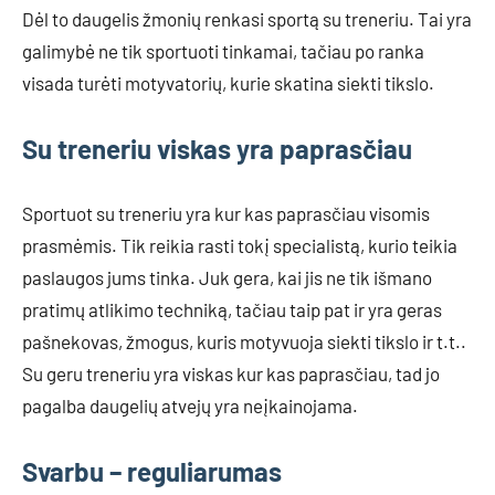
Dėl to daugelis žmonių renkasi sportą su treneriu. Tai yra
galimybė ne tik sportuoti tinkamai, tačiau po ranka
visada turėti motyvatorių, kurie skatina siekti tikslo.
Su treneriu viskas yra paprasčiau
Sportuot su treneriu yra kur kas paprasčiau visomis
prasmėmis. Tik reikia rasti tokį specialistą, kurio teikia
paslaugos jums tinka. Juk gera, kai jis ne tik išmano
pratimų atlikimo techniką, tačiau taip pat ir yra geras
pašnekovas, žmogus, kuris motyvuoja siekti tikslo ir t.t..
Su geru treneriu yra viskas kur kas paprasčiau, tad jo
pagalba daugelių atvejų yra neįkainojama.
Svarbu – reguliarumas