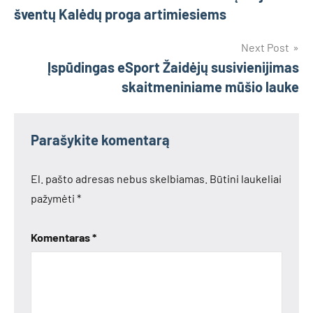
tarp
šventų Kalėdų proga artimiesiems
įrašų
Next Post
Įspūdingas eSport Žaidėjų susivienijimas
skaitmeniniame mūšio lauke
Parašykite komentarą
El. pašto adresas nebus skelbiamas.
Būtini laukeliai
pažymėti
*
Komentaras
*