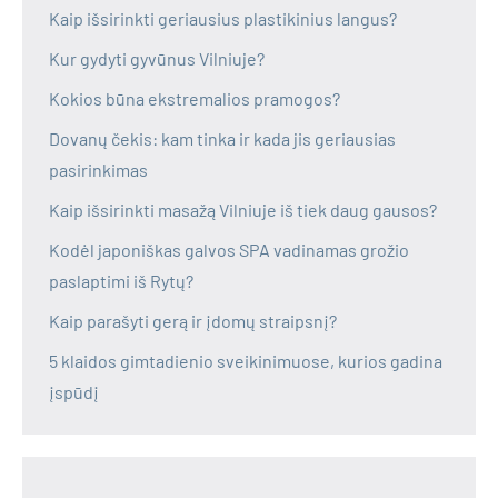
Kaip išsirinkti geriausius plastikinius langus?
Kur gydyti gyvūnus Vilniuje?
Kokios būna ekstremalios pramogos?
Dovanų čekis: kam tinka ir kada jis geriausias
pasirinkimas
Kaip išsirinkti masažą Vilniuje iš tiek daug gausos?
Kodėl japoniškas galvos SPA vadinamas grožio
paslaptimi iš Rytų?
Kaip parašyti gerą ir įdomų straipsnį?
5 klaidos gimtadienio sveikinimuose, kurios gadina
įspūdį