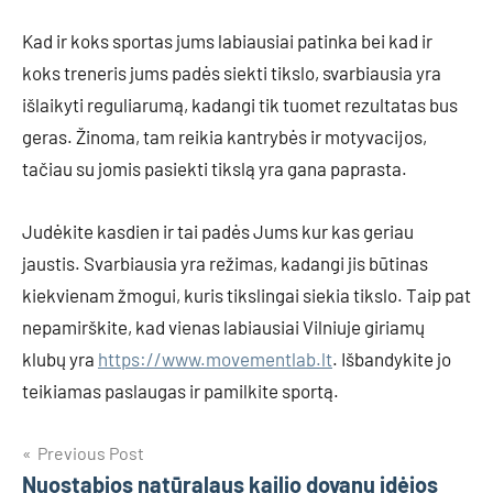
Kad ir koks sportas jums labiausiai patinka bei kad ir
koks treneris jums padės siekti tikslo, svarbiausia yra
išlaikyti reguliarumą, kadangi tik tuomet rezultatas bus
geras. Žinoma, tam reikia kantrybės ir motyvacijos,
tačiau su jomis pasiekti tikslą yra gana paprasta.
Judėkite kasdien ir tai padės Jums kur kas geriau
jaustis. Svarbiausia yra režimas, kadangi jis būtinas
kiekvienam žmogui, kuris tikslingai siekia tikslo. Taip pat
nepamirškite, kad vienas labiausiai Vilniuje giriamų
klubų yra
https://www.movementlab.lt
. Išbandykite jo
teikiamas paslaugas ir pamilkite sportą.
Navigacija
Previous Post
Nuostabios natūralaus kailio dovanų idėjos