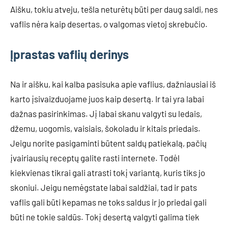
Aišku, tokiu atveju, tešla neturėtų būti per daug saldi, nes
vaflis nėra kaip desertas, o valgomas vietoj skrebučio.
Įprastas vaflių derinys
Na ir aišku, kai kalba pasisuka apie vaflius, dažniausiai iš
karto įsivaizduojame juos kaip desertą. Ir tai yra labai
dažnas pasirinkimas. Jį labai skanu valgyti su ledais,
džemu, uogomis, vaisiais, šokoladu ir kitais priedais.
Jeigu norite pasigaminti būtent saldų patiekalą, pačių
įvairiausių receptų galite rasti internete. Todėl
kiekvienas tikrai gali atrasti tokį variantą, kuris tiks jo
skoniui. Jeigu nemėgstate labai saldžiai, tad ir pats
vaflis gali būti kepamas ne toks saldus ir jo priedai gali
būti ne tokie saldūs. Tokį desertą valgyti galima tiek