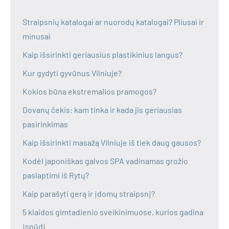
Straipsnių katalogai ar nuorodų katalogai? Pliusai ir
minusai
Kaip išsirinkti geriausius plastikinius langus?
Kur gydyti gyvūnus Vilniuje?
Kokios būna ekstremalios pramogos?
Dovanų čekis: kam tinka ir kada jis geriausias
pasirinkimas
Kaip išsirinkti masažą Vilniuje iš tiek daug gausos?
Kodėl japoniškas galvos SPA vadinamas grožio
paslaptimi iš Rytų?
Kaip parašyti gerą ir įdomų straipsnį?
5 klaidos gimtadienio sveikinimuose, kurios gadina
įspūdį