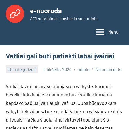
Skip
e-nuoroda
to
SEO stiprinimas prasideda nuo turinio
content
Menu
Vafliai gali būti patiekti labai įvairiai
Uncategorized
9 birželio, 2024
admin
No comments
Vafliai dažniausiai asocijuojasi su vaikyste, kuomet
beveik kiekvienuose namuose buvo vaflinė ir mama
kepdavo pačius įvairiausiu vaflius. Juos būdavo skanu
valgyti tiek vienus, tiek su ledais, tiek su vaisiais ar kitais
priedais. Tačiau šiuolaikinei virtuvei tobulėjant šis
patiekalas dažnu atveju ruošiamas ne kaip desertas.