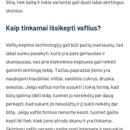
šiltą, tiek šaltą ir tokie variantai gali duoti labai skirtingus
skonius.
Kaip tinkamai išsikepti vaflius?
Vaflių kepimo technologijų gali būti pačių įvairiausių, tad
labai sunku pasakyti, kuris yra pats geriausias ir
skaniausias, nes prie kiekvienos keptuves gali reikėti
gaminti skirtingą tešlą. Tačiau paprastai jiems yra
naudojami kiaušiniai, miltai, vanilinis cukrus, druska,
sviestas. Jeigu vaflius norite susukti į tokią formą, kad
būtų galima įdėti ledą, tuomet jo nereikėtų per daug
perkepti, kad sukant jis nesulūžtų ir jį sukti reikėtų dar
šiltą. Jeigu vaflio formos nenorite keisti, tuomet galite
kepti iki tiek, kiek jums atrodo skanu ir yra tinkama.
Skirtingų vaflių receptų galite rasti internete ir nesunkiai