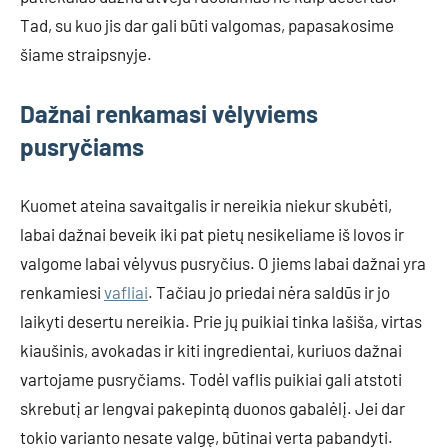
Tad, su kuo jis dar gali būti valgomas, papasakosime
šiame straipsnyje.
Dažnai renkamasi vėlyviems
pusryčiams
Kuomet ateina savaitgalis ir nereikia niekur skubėti,
labai dažnai beveik iki pat pietų nesikeliame iš lovos ir
valgome labai vėlyvus pusryčius. O jiems labai dažnai yra
renkamiesi
vafliai
. Tačiau jo priedai nėra saldūs ir jo
laikyti desertu nereikia. Prie jų puikiai tinka lašiša, virtas
kiaušinis, avokadas ir kiti ingredientai, kuriuos dažnai
vartojame pusryčiams. Todėl vaflis puikiai gali atstoti
skrebutį ar lengvai pakepintą duonos gabalėlį. Jei dar
tokio varianto nesate valgę, būtinai verta pabandyti.