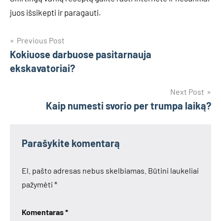
juos išsikepti ir paragauti.
Navigacija
Previous Post
Kokiuose darbuose pasitarnauja
tarp
ekskavatoriai?
įrašų
Next Post
Kaip numesti svorio per trumpa laiką?
Parašykite komentarą
El. pašto adresas nebus skelbiamas.
Būtini laukeliai
pažymėti
*
Komentaras
*